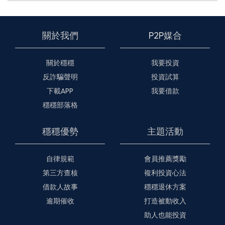
關於我們
P2P媒合
關於穩穩
我要投資
反詐騙聲明
投資試算
下載APP
我要借款
穩穩部落格
穩穩優勢
主題活動
自律規範
會員推薦獎勵
第三方查核
複利投資心法
借款人故事
穩穩退休方案
逾期催收
打造被動收入
助人也能投資